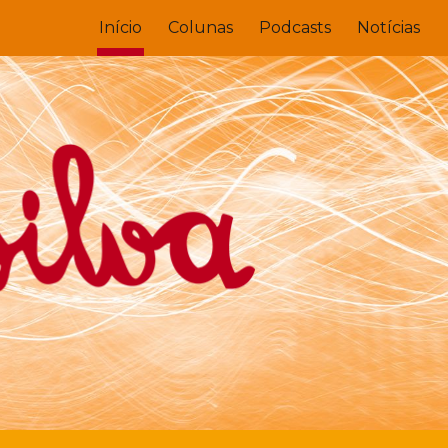
Início
Colunas
Podcasts
Notícias
ion